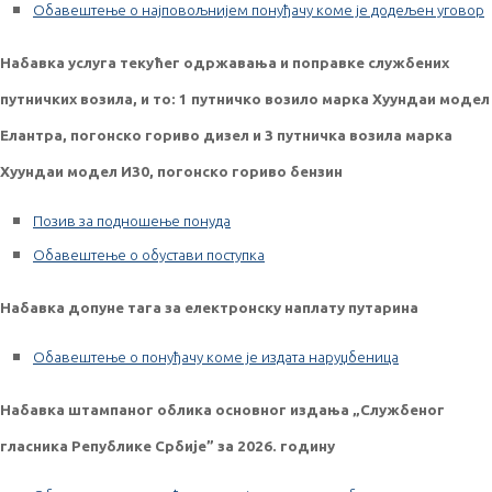
Обавештење о најповољнијем понуђачу коме је додељен уговор
Набавка услуга текућег одржавања и поправке службених
путничких возила, и то: 1 путничко возило марка Хyундаи модел
Елантра, погонско гориво дизел и 3 путничка возила марка
Хyундаи модел И30, погонско гориво бензин
Позив за подношење понуда
Обавештење о обустави поступка
Набавка допуне тага за електронску наплату путарина
Обавештење о понуђачу коме је издата наруџбеница
Набавка штампаног облика основног издања „Службеног
гласника Републике Србије” за 2026. годину