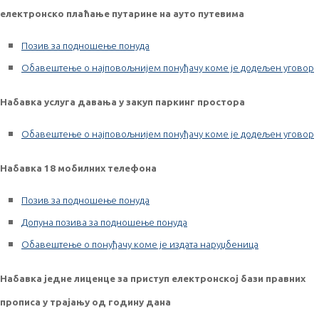
електронско плаћање путарине на ауто путевима
Позив за подношење понуда
Обавештење о најповољнијем понуђачу коме је додељен уговор
Набавка услуга давања у закуп паркинг простора
Обавештење о најповољнијем понуђачу коме је додељен уговор
Набавка 18 мобилних телефона
Позив за подношење понуда
Допуна позива за подношење понуда
Обавештење о понуђачу коме је издата наруџбеница
Набавка једне лиценце за приступ електронској бази правних
прописа у трајању од годину дана