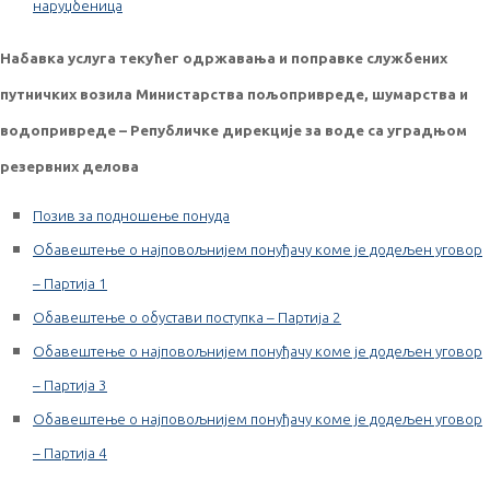
наруџбеница
Набавка услуга текућег одржавања и поправке службених
путничких возила Министарства пољопривреде, шумарства и
водопривреде – Републичке дирекције за воде са уградњом
резервних делова
Позив за подношење понуда
Обавештење о најповољнијем понуђачу коме је додељен уговор
– Партија 1
Обавештење о обустави поступка – Партија 2
Обавештење о најповољнијем понуђачу коме је додељен уговор
– Партија 3
Обавештење о најповољнијем понуђачу коме је додељен уговор
– Партија 4