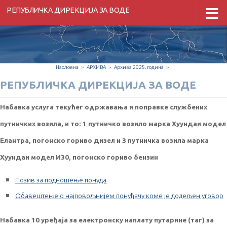
РЕПУБЛИЧКА ДИРЕКЦИЈА ЗА ВОДЕ
Скип то цонтент
Насловна
>
АРХИВА
>
Архива 2025. година
>
РЕПУБЛИЧКА ДИРЕКЦИЈА ЗА ВОДЕ
Набавка услуга текућег одржавања и поправке службених
путничких возила, и то: 1 путничко возило марка Хyундаи модел
Елантра, погонско гориво дизел и 3 путничка возила марка
Хyундаи модел И30, погонско гориво бензин
Позив за подношење понуда
Обавештење о најповољнијем понуђачу коме је додељен уговор
Набавка 10 уређаја за електронску наплату путарине (таг) за