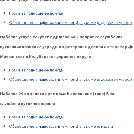
Позив за подношење понуда
Обавештење о најповољнијем понуђачу коме је додељен уговор
Набавка услуга текућег одржавања и поправке службених
путничких возила са уградњом резервних делова на територији
Мачванског и Колубарског управног округа
Позив за подношење понуда
Обавештење о најповољнијем понуђачу коме је додељен уговор
Набавка 29 комплета прве помоћи величине (типа) Б за
службена путничка возила
Позив за подношење понуда
Обавештење о најповољнијем понуђачу коме је издата