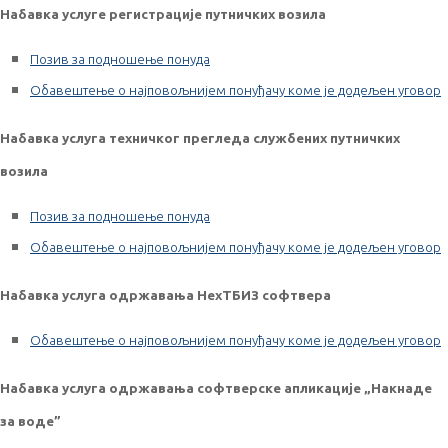
Набавка услуге регистрације путничких возила
Позив за подношење понуда
Обавештење о најповољнијем понуђачу коме је додељен уговор
Набавка услуга техничког прегледа службених путничких
возила
Позив за подношење понуда
Обавештење о најповољнијем понуђачу коме је додељен уговор
Набавка услуга одржавања
НеxТБИЗ софтвера
Обавештење о најповољнијем понуђачу коме је додељен уговор
Набавка услуга одржавања
софтверске апликације „Накнаде
за воде”