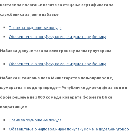
наставе за полагање испита за стицање сертификата за
службеника за јавне набавке
Позив за подношење понуда
Обавештење о понуђачу коме је издата наруџбеница
Набавка допуне тага за електронску наплату путарина
Обавештење о понуђачу коме је издата наруџбеница
Набавка штампања лога Министарства пољопривреде,
шумарства и водопривреде – Републичке дирекције за воде и
броја решења на 5000 комада коверата формата Б6 са
повратницом
Позив за подношење понуда
Обавештење о најповољнијем понуђачу коме је додељен уговор