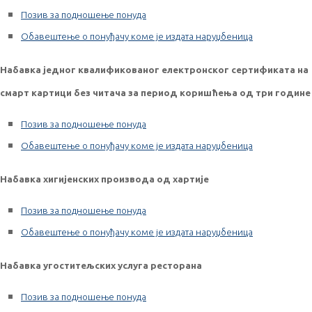
Позив за подношење понуда
Обавештење о понуђачу коме је издата наруџбеница
Набавка једног квалификованог електронског сертификата на
смарт картици без читача за период коришћења од три године
Позив за подношење понуда
Обавештење о понуђачу коме је издата наруџбеница
Набавка хигијенских производа од хартије
Позив за подношење понуда
Обавештење о понуђачу коме је издата наруџбеница
Набавка угоститељских услуга ресторана
Позив за подношење понуда