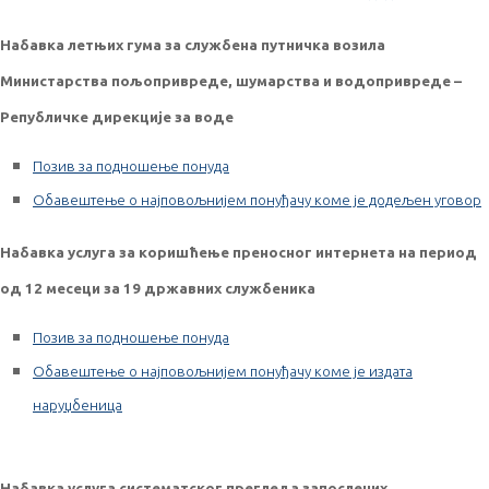
Набавка летњих гума за службена путничка возила
Министарства пољопривреде, шумарства и водопривреде –
Републичке дирекције за воде
Позив за подношење понуда
Обавештење о најповољнијем понуђачу коме је додељен уговор
Набавка услуга за коришћење преносног интернета на период
од 12 месеци за 19 државних службеника
Позив за подношење понуда
Обавештење о најповољнијем понуђачу коме је издата
наруџбеница
Набавка услуга систематског прегледа запослених