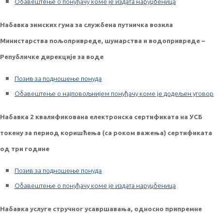
Обавештење о понуђачу коме је издата наруџбеница
Набавка зимских гума за службена путничка возила
Министарства пољопривреде, шумарства и водопривреде –
Републичке дирекције за воде
Позив за подношење понуда
Обавештење о најповољнијем понуђачу коме је додељен уговор
Набавка 2 квалификована електронска сертификата на УСБ
токену за период коришћења (са роком важења) сертификата
од три године
Позив за подношење понуда
Обавештење о понуђачу коме је издата наруџбеница
Набавка услуге стручног усавршавања, односно припремне