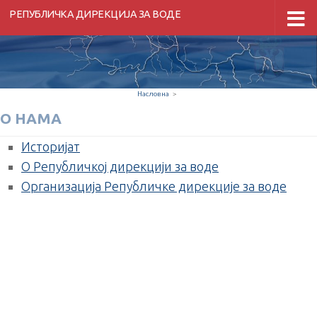
РЕПУБЛИЧКА ДИРЕКЦИЈА ЗА ВОДЕ
Скип то цонтент
Насловна
>
О НАМА
Историјат
О Републичкој дирекцији за воде
Организација Републичке дирекције за воде