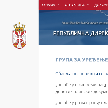
О НАМА
СТРУКТУРА
ДОКУМЕ
Скип то цонтент
Министарство пољопривреде, шумарст
РЕПУБЛИЧКА ДИРЕК
ГРУПА ЗА УРЕЂЕЊ
Обавља послове који се о
учешће у припреми нацр
донетих планских докуме
учешће у разматрању пла