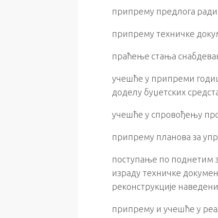
припрему предлога ради
припрему техничке докум
праћење стања снабдева
учешће у припреми годиш
доделу буџетских средст
учешће у спровођењу про
припрему планова за упр
поступање по поднетим з
израду техничке докумен
реконструкције наведених
припрему и учешће у реа