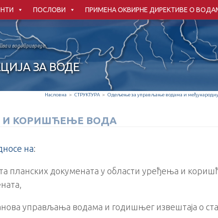
НТИ
ПОСЛОВИ
ПРИМЕНА ОКВИРНЕ ДИРЕКТИВЕ О ВОДА
ва и водопривреде
ЦИЈА ЗА ВОДЕ
Насловна
>
СТРУКТУРА
>
Одељење за управљање водама и међународну
Е И КОРИШЋЕЊЕ ВОДА
дносе на
:
та планских докумената у области уређења и кори
ната,
нова управљања водама и годишњег извештаја о ст