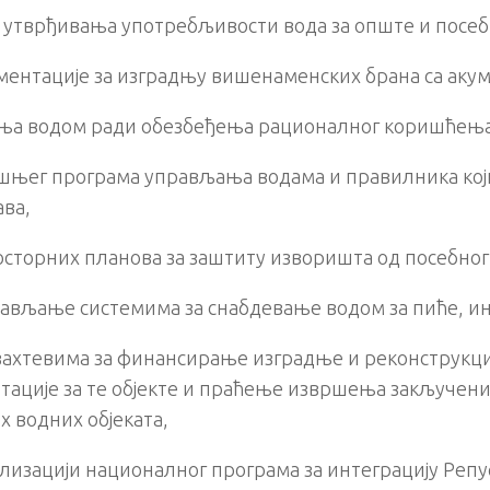
 утврђивања употребљивости вода за опште и посе
ентације за изградњу вишенаменских брана са акум
ња водом ради обезбеђења рационалног коришћења
њег програма управљања водама и правилника којим
ава,
сторних планова за заштиту изворишта од посебног 
ављање системима за снабдевање водом за пиће, инд
ахтевима за финансирање изградње и реконструкциј
тације за те објекте и праћење извршења закључен
 водних објеката,
лизацији националног програма за интеграцију Репу