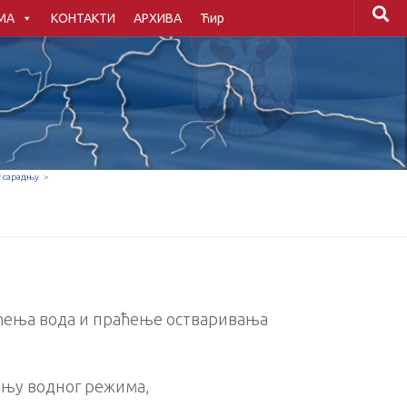
МА
КОНТАКТИ
АРХИВА
Ћир
 сарадњу
>
шћења вода и праћење остваривања
ању водног режима,