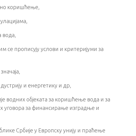
бно коришћење,
улацијама,
 вода,
 се прописују услови и критеријуми за
значаја,
устрију и енергетику и др,
е водних објеката за коришћење вода и за
их уговора за финансирање изградње и
блике Србије у Европску унију и праћење