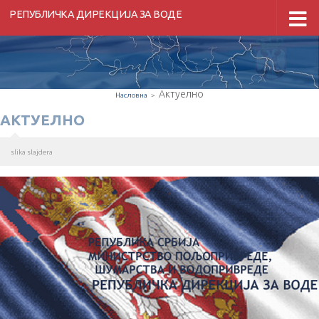
РЕПУБЛИЧКА ДИРЕКЦИЈА ЗА ВОДЕ
Скип то цонтент
Актуелно
Насловна
>
АКТУЕЛНО
slika slajdera