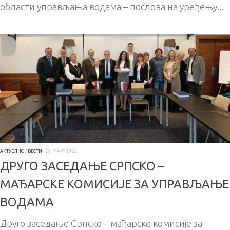
области управљања водама – послова на уређењу...
АКТУЕЛНО
/
ВЕСТИ
20. МАРТ 2026.
ДРУГО ЗАСЕДАЊЕ СРПСКО –
МАЂАРСКЕ КОМИСИЈЕ ЗА УПРАВЉАЊЕ
ВОДАМА
Друго заседање Српско – мађарске комисије за