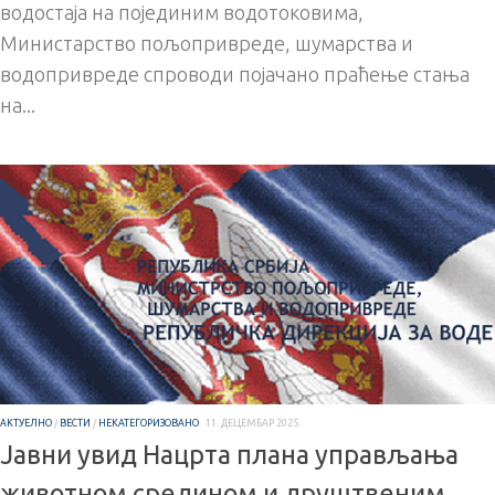
водостаја на појединим водотоковима,
Министарство пољопривреде, шумарства и
водопривреде спроводи појачано праћење стања
на...
АКТУЕЛНО
/
ВЕСТИ
/
НЕКАТЕГОРИЗОВАНО
11. ДЕЦЕМБАР 2025.
Јавни увид Нацрта плана управљања
животном средином и друштвеним