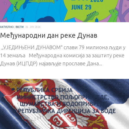
АКТУЕЛНО
/
ВЕСТИ
26. ЈУН 2026.
Међународни дан реке Дунав
„УЈЕДИЊЕНИ ДУНАВОМˮ слави 79 милиона људи у
14 земаља Међународна комисија за заштиту реке
Дунав (ИЦПДР) најављује прославе Дана...