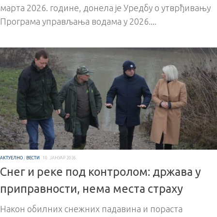
марта 2026. године, донела је Уредбу о утврђивању
Програма управљања водама у 2026....
АКТУЕЛНО
/
ВЕСТИ
10. ЈАНУАР 2026.
Снег и реке под контролом: држава у
приправности, нема места страху
Након обилних снежних падавина и пораста