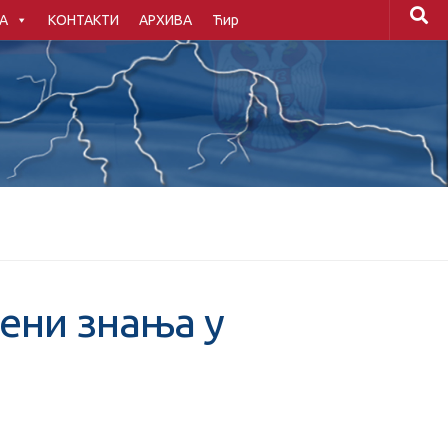
А
КОНТАКТИ
АРХИВА
Ћир
ени знања у