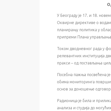
О
У Београду је 17. и 18. но
Оквирне директиве о водама
планирању политика у облас
припреми Плана управљања 
Током дводневног рада у фо
релевантних институција дв
пракси – од постављања циљ
Посебна пажња посвећена је
обима мониторинга површин
основ за доношење одговор
Радионица је била и прилик
анализа и студија до могући