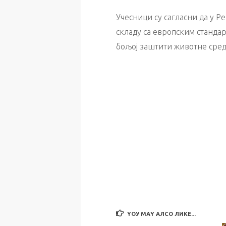
Учесници су сагласни да у Р
складу са европским станда
бољој заштити животне сред
YОУ МАY АЛСО ЛИКЕ...