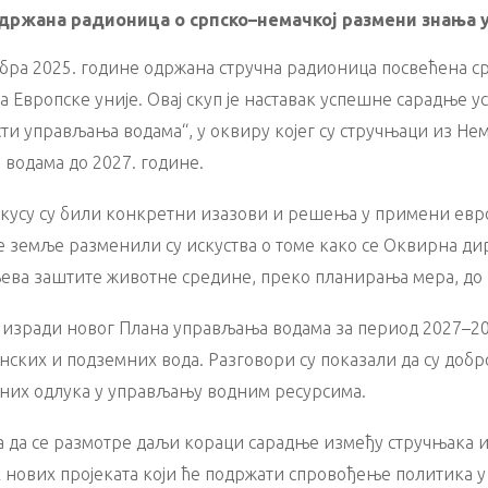
држана радионица о српско–немачкој размени знања 
вембра 2025. године одржана стручна радионица посвећена
 Европске уније. Овај скуп је наставак успешне сарадње 
ти управљања водама“, у оквиру којег су стручњаци из Не
водама до 2027. године.
кусу су били конкретни изазови и решења у примени европ
е земље разменили су искуства о томе како се Оквирна ди
ева заштите животне средине, преко планирања мера, до
 изради новог Плана управљања водама за период 2027–20
ских и подземних вода. Разговори су показали да су доб
них одлука у управљању водним ресурсима.
а да се размотре даљи кораци сарадње између стручњака и
х нових пројеката који ће подржати спровођење политика у