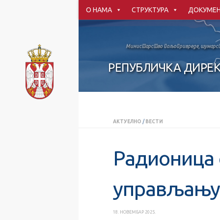
О НАМА
СТРУКТУРА
ДОКУМЕ
Скип то цонтент
Министарство пољопривреде, шумарст
РЕПУБЛИЧКА ДИРЕК
АКТУЕЛНО
/
ВЕСТИ
Радионица 
управљању
18. НОВЕМБАР 2025.