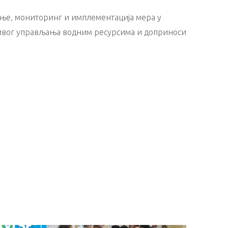
рање, мониторинг и имплементација мера у
држивог управљања водним ресурсима и доприноси