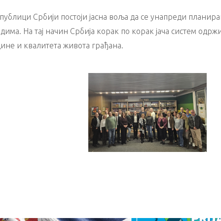
епублици Србији постоји јасна воља да се унапреди плани
рдима. На тај начин Србија корак по корак јача систем о
ине и квалитета живота грађана.