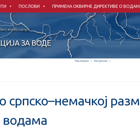
НТИ
ПОСЛОВИ
ПРИМЕНА ОКВИРНЕ ДИРЕКТИВЕ О ВОДАМ
ва и водопривреде
ЦИЈА ЗА ВОДЕ
Насловна
>
Актуелно
>
о српско–немачкој разм
 водама