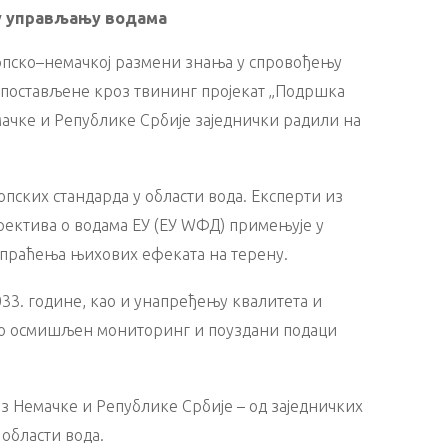
у управљању водама
 српско–немачкој размени знања у спровођењу
успостављене кроз твининг пројекат „Подршка
мачке и Републике Србије заједнички радили на
ских стандарда у области вода. Експерти из
ректива о водама ЕУ (ЕУ WФД) примењује у
 праћења њихових ефеката на терену.
33. године, као и унапређењу квалитета и
ро осмишљен мониторинг и поуздани подаци
з Немачке и Републике Србије – од заједничких
 области вода.